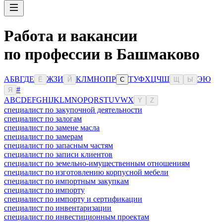
Работа и вакансии
по профессии в Башмаково
А
Б
В
Г
Д
Е
Ж
З
И
К
Л
М
Н
О
П
Р
Т
У
Ф
Х
Ц
Ч
Ш
Э
Ю
Ё
Й
С
Щ
Ы
#
Я
A
B
C
D
E
F
G
H
I
J
K
L
M
N
O
P
Q
R
S
T
U
V
W
X
Y
Z
специалист по закупочной деятельности
специалист по залогам
специалист по замене масла
специалист по замерам
специалист по запасным частям
специалист по записи клиентов
специалист по земельно-имущественным отношениям
специалист по изготовлению корпусной мебели
специалист по импортным закупкам
специалист по импорту
специалист по импорту и сертификации
специалист по инвентаризации
специалист по инвестиционным проектам