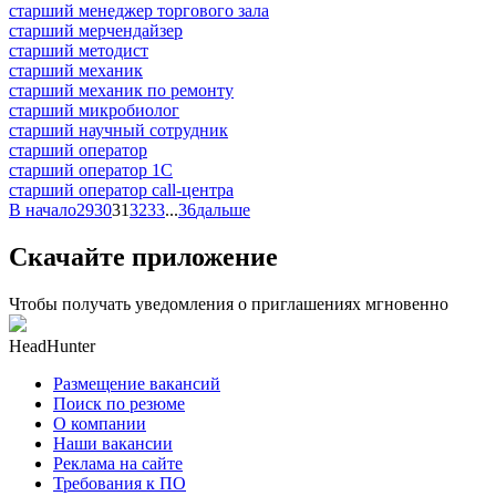
старший менеджер торгового зала
старший мерчендайзер
старший методист
старший механик
старший механик по ремонту
старший микробиолог
старший научный сотрудник
старший оператор
старший оператор 1С
старший оператор call-центра
В начало
29
30
31
32
33
...
36
дальше
Скачайте приложение
Чтобы получать уведомления о приглашениях мгновенно
HeadHunter
Размещение вакансий
Поиск по резюме
О компании
Наши вакансии
Реклама на сайте
Требования к ПО