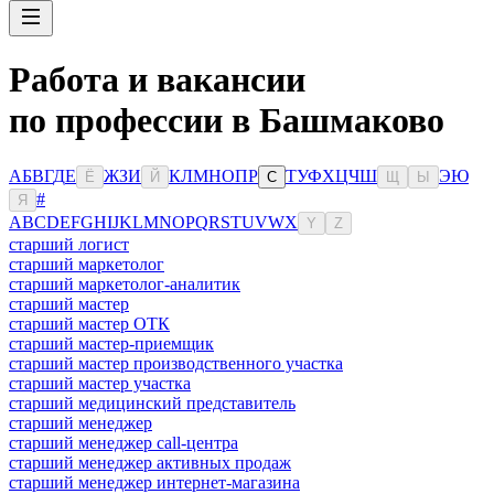
Работа и вакансии
по профессии в Башмаково
А
Б
В
Г
Д
Е
Ж
З
И
К
Л
М
Н
О
П
Р
Т
У
Ф
Х
Ц
Ч
Ш
Э
Ю
Ё
Й
С
Щ
Ы
#
Я
A
B
C
D
E
F
G
H
I
J
K
L
M
N
O
P
Q
R
S
T
U
V
W
X
Y
Z
старший логист
старший маркетолог
старший маркетолог-аналитик
старший мастер
старший мастер ОТК
старший мастер-приемщик
старший мастер производственного участка
старший мастер участка
старший медицинский представитель
старший менеджер
старший менеджер call-центра
старший менеджер активных продаж
старший менеджер интернет-магазина