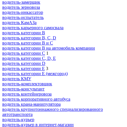
водитель-замерщик
водитель зерновоза
водитель-инкассатор
водитель-испытатель
водитель КамАЗа
водитель карьерного самосвала
водитель категории B
водитель категории B, C, D
водитель категории B и C
водитель категории B на автомобиль компании
водитель категории C
1
водитель категории C, D, E
водитель категории D
водитель категории E
3
водитель категории E (межгород)
водитель КМУ
водитель-комплектовщик
водитель-консультант
водитель контейнеровоза
водитель корпоративного автобуса
водитель крана-манипулятора
водитель крупнотоннажного специализированного
автотранспорта
водитель-курьер
водитель-курьер в интернет-магазин