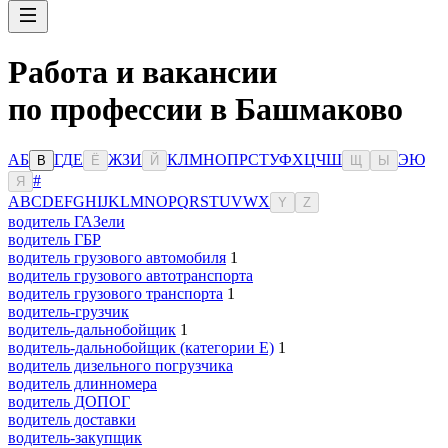
Работа и вакансии
по профессии в Башмаково
А
Б
Г
Д
Е
Ж
З
И
К
Л
М
Н
О
П
Р
С
Т
У
Ф
Х
Ц
Ч
Ш
Э
Ю
В
Ё
Й
Щ
Ы
#
Я
A
B
C
D
E
F
G
H
I
J
K
L
M
N
O
P
Q
R
S
T
U
V
W
X
Y
Z
водитель ГАЗели
водитель ГБР
водитель грузового автомобиля
1
водитель грузового автотранспорта
водитель грузового транспорта
1
водитель-грузчик
водитель-дальнобойщик
1
водитель-дальнобойщик (категории Е)
1
водитель дизельного погрузчика
водитель длинномера
водитель ДОПОГ
водитель доставки
водитель-закупщик