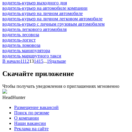
водитель-курьер выходного дня
водитель-курьер на автомобиле компании
водитель-курьер на личном автомобиле
водитель-курьер на личном легковом автомобиле
водитель-курьер с личным грузовым автомобилем
водитель легкового автомобиля
водитель лесовоза
водитель-логист
водитель ломовоза
водитель манипулятора
водитель маршрутного такси
В начало
11
12
13
14
15
...
19
дальше
Скачайте приложение
Чтобы получать уведомления о приглашениях мгновенно
HeadHunter
Размещение вакансий
Поиск по резюме
О компании
Наши вакансии
Реклама на сайте