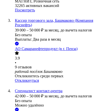
МАГНИТ, Розничная сеть
32265
активных вакансий
Посмотреть
Кассир торгового зала, Башмаково (Компания
Роснефть)
39 000
–
50 000
₽
за месяц,
до вычета налогов
Без опыта
Выплаты: Два раза в месяц
АО
Самаранефтепродукт (в г. Пенза)
3.9
•
9
отзывов
рабочий посёлок Башмаково
Откликнитесь среди первых
Откликнуться
Специалист контакт-центра
42 000
–
50 000
₽
за месяц,
до вычета налогов
Без опыта
Можно удалённо