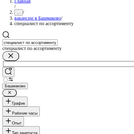
Главная
/
/
...
вакансии в Башмаково
/
специалист по ассортименту
специалист по ассортименту
Башмаково
График
Рабочие часы
Опыт
Тип занятости