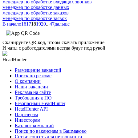
менеджер по обработке входящих звонков
менеджер по обработке данных
менеджер по обработке заказов
менеджер по обработке заявок
В начало
16
17
18
19
20
...
47
дальше
Сканируйте QR-код, чтобы скачать приложение
И чаты с работодателями всегда будут под рукой
HeadHunter
Размещение вакансий
Поиск по резюме
О компании
Наши вакансии
Реклама на сайте
Требования к ПО
Безопасный HeadHunter
HeadHunter API
Партнерам
Инвесторам
Каталог компаний
Поиск по вакансиям в Башмаково
Сетка: соцсеть для нетворкинга