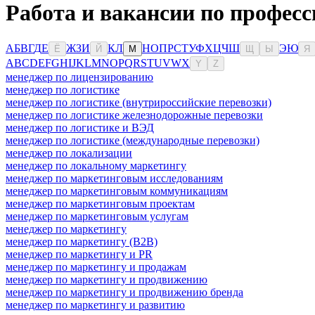
Работа и вакансии по профес
А
Б
В
Г
Д
Е
Ж
З
И
К
Л
Н
О
П
Р
С
Т
У
Ф
Х
Ц
Ч
Ш
Э
Ю
Ё
Й
М
Щ
Ы
Я
A
B
C
D
E
F
G
H
I
J
K
L
M
N
O
P
Q
R
S
T
U
V
W
X
Y
Z
менеджер по лицензированию
менеджер по логистике
менеджер по логистике (внутрироссийские перевозки)
менеджер по логистике железнодорожные перевозки
менеджер по логистике и ВЭД
менеджер по логистике (международные перевозки)
менеджер по локализации
менеджер по локальному маркетингу
менеджер по маркетинговым исследованиям
менеджер по маркетинговым коммуникациям
менеджер по маркетинговым проектам
менеджер по маркетинговым услугам
менеджер по маркетингу
менеджер по маркетингу (B2B)
менеджер по маркетингу и PR
менеджер по маркетингу и продажам
менеджер по маркетингу и продвижению
менеджер по маркетингу и продвижению бренда
менеджер по маркетингу и развитию